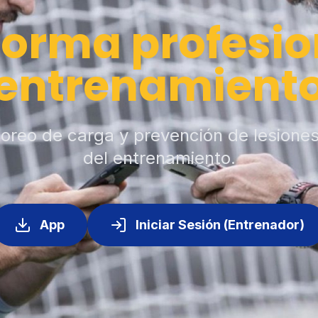
forma profesio
entrenamient
toreo de carga y prevención de lesione
del entrenamiento.
App
Iniciar Sesión (Entrenador)