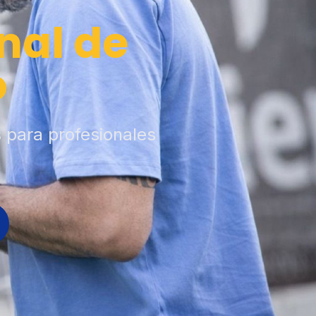
nal de
o
s para profesionales