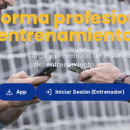
forma profesio
entrenamient
toreo de carga y prevención de lesione
del entrenamiento.
App
Iniciar Sesión (Entrenador)