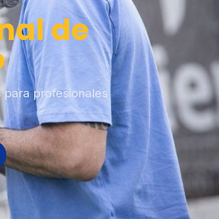
nal de
o
s para profesionales