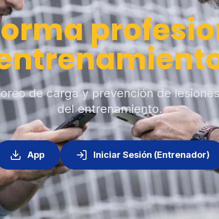
forma profesio
entrenamient
toreo de carga y prevención de lesione
del entrenamiento.
App
Iniciar Sesión (Entrenador)