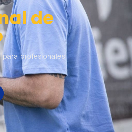
nal de
o
s para profesionales