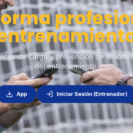
forma profesio
entrenamient
toreo de carga y prevención de lesione
del entrenamiento.
App
Iniciar Sesión (Entrenador)