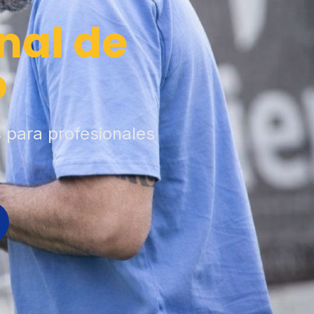
nal de
o
s para profesionales